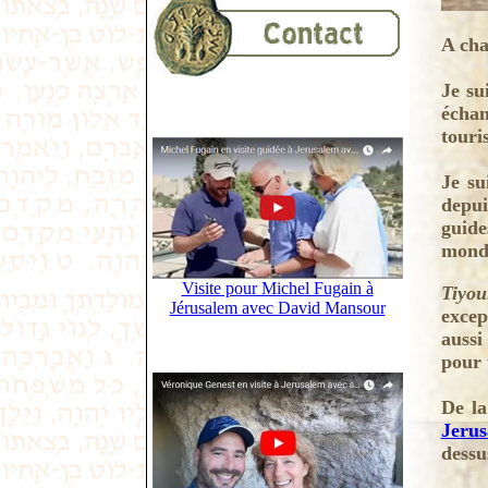
A cha
Je s
échan
touri
Je su
depui
guide
monde
Visite pour Michel Fugain à
Tiyou
Jérusalem avec David Mansour
excep
aussi
pour 
De la
Jeru
dessu