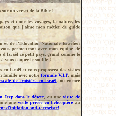
sur un verset de la Bible !
pays et donc les voyages, la nature, les
 raison que j'aime mon métier de guide
n et de l’Education Nationale Israélien
s vous permettront avec mon équipe de
ts d'Israël ce petit pays, grand comme le
à vous couper le souffle !
 en Israël et vous proposera des visites
en famille avec notre
formule V.I.P
, mais
escale de croisière en Israël
, ou encore
n Jeep dans le désert
, ou une
visite de
comme une
visite privée en hélicoptère
au
t d'initiation anti-terroriste!