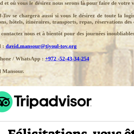
 et où vous le désirez nous serons là pour faire de votre
l-Tov
se chargera aussi si vous le désirez de toute la logi
ns, hôtels, itinéraires, transports, repas, réservations des e
 contactez nous et à bientôt pour des journées inoubliables
l :
david.mansour@tiyoul-tov.org
phone
/
WhatsApp :
+972 -52-43-34-254
d Mansour.