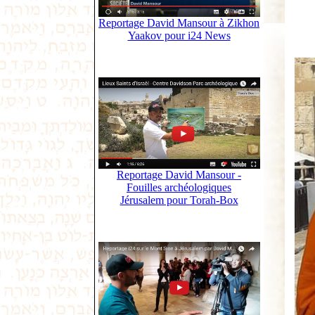
Reportage David Mansour à Zikhon
Yaakov pour i24 News
Reportage David Mansour -
Fouilles archéologiques
Jérusalem pour Torah-Box