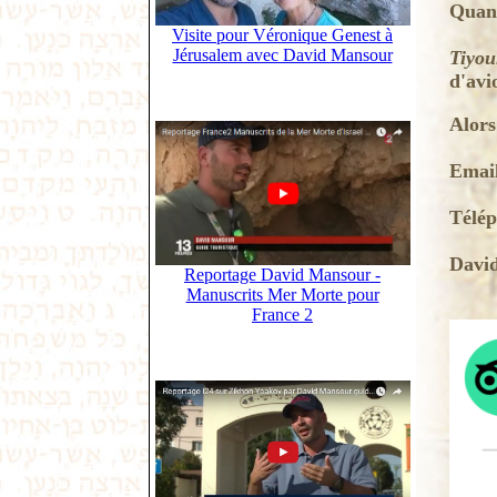
Quand
Visite pour Véronique Genest à
Jérusalem avec David Mansour
Tiyou
d'avio
Alors
Emai
Télé
Davi
Reportage David Mansour -
Manuscrits Mer Morte pour
France 2