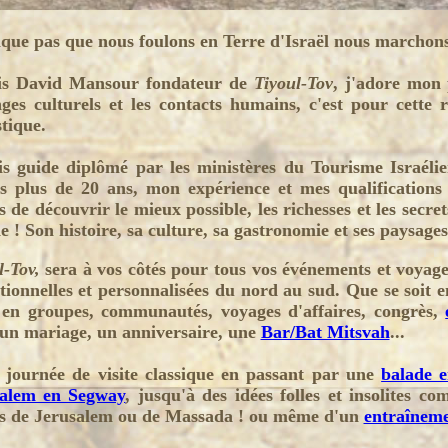
que pas que nous foulons en Terre d'Israël nous marchons 
uis David Mansour fondateur de
Tiyoul-Tov
, j'adore mon 
ges culturels et les contacts humains, c'est pour cette
stique.
is guide diplômé par les ministères du Tourisme Israélie
s plus de 20 ans, mon expérience et mes qualification
s de découvrir le mieux possible, les richesses et les secre
 ! Son histoire, sa culture, sa gastronomie et ses paysages 
l-Tov,
sera à vos côtés pour tous vos événements et voyages
tionnelles et personnalisées du nord au sud. Que se soit 
 en groupes, communautés, voyages d'affaires, congrès,
un mariage, un anniversaire, une
Bar/Bat Mitsvah
...
 journée de visite classique en passant par une
balade e
salem en Segway
, jusqu'à des idées folles et insolites 
s de Jerusalem ou de Massada ! ou même d'un
entraînemen