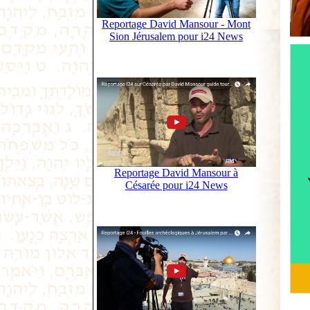
Reportage David Mansour - Mont
Sion Jérusalem pour i24 News
Reportage David Mansour à
Césarée pour i24 News