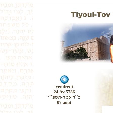
vendredi
24 Av 5786
כ``ד אב ה-תשפ``ו
07 août