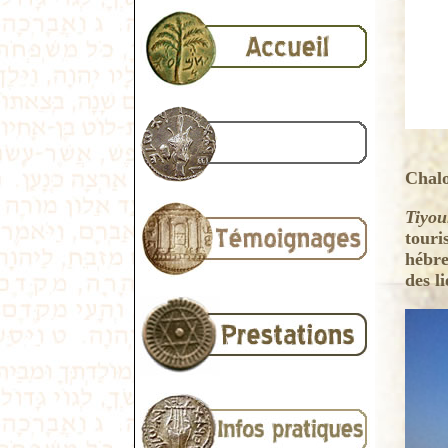
Chal
Tiyou
touri
hébre
des l