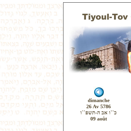
dimanche
26 Av 5786
כ``ו אב ה-תשפ``ו
09 août