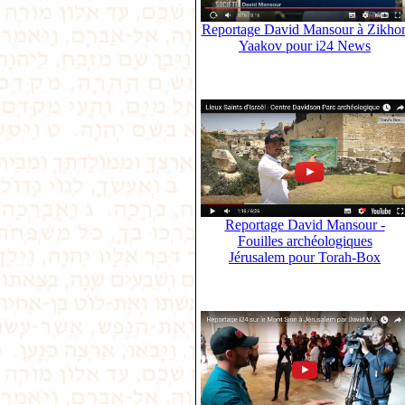
Reportage David Mansour à Zikho
Yaakov pour i24 News
Reportage David Mansour -
Fouilles archéologiques
Jérusalem pour Torah-Box