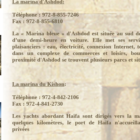
La marina d'Ashdod:
Téléphone : 972-8-855-7246
Fax : 972-8-855-6810
La « Marina bleue » d'Ashdod est située au sud de
d’une demi-heure en voiture. Elle met ses servi
plaisanciers : eau, électricité, connexion Internet, t
dans un complexe de commerces et loisirs, bout
proximité d'Ashdod se trouvent plusieurs parcs et si
La marina du Kishon
:
Téléphone : 972-4-842-2106
Fax : 972-4-841-2730
Les yachts abordant Haïfa sont dirigés vers la m
quelques kilomètres, le port de Haïfa n'accueill
privées