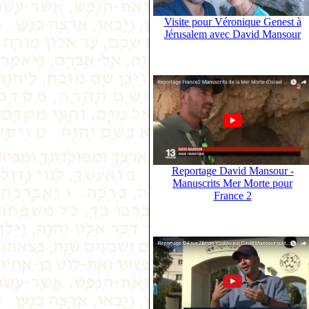
Visite pour Véronique Genest à
Jérusalem avec David Mansour
Reportage David Mansour -
Manuscrits Mer Morte pour
France 2