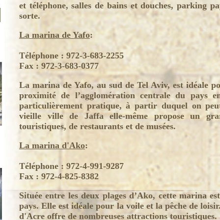
et téléphone, salles de bains et douches, parking 
sorte.
La marina de Yafo
:
Téléphone : 972-3-683-2255
Fax : 972-3-683-0377
La marina de Yafo, au sud de Tel Aviv, est idéale po
proximité de l’agglomération centrale du pays en
particulièrement pratique, à partir duquel on peut
vieille ville de Jaffa elle-même propose un gr
touristiques, de restaurants et de musées.
La marina d'Ako
:
Téléphone : 972-4-991-9287
Fax : 972-4-825-8382
Située entre les deux plages d’Ako, cette marina est
pays. Elle est idéale pour la voile et la pêche de loisir
d'Acre offre de nombreuses attractions touristiques.