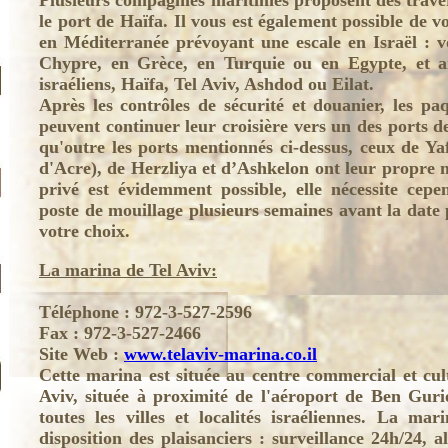
Plusieurs compagnies maritimes proposent des trave
le port de Haïfa. Il vous est également possible de v
en Méditerranée prévoyant une escale en Israël :
Chypre, en Grèce, en Turquie ou en Egypte, et a
israéliens, Haïfa, Tel Aviv, Ashdod ou Eilat.
Après les contrôles de sécurité et douanier, les pa
peuvent continuer leur croisière vers un des ports d
qu'outre les ports mentionnés ci-dessus, ceux de Ya
d'Acre), de Herzliya et d’Ashkelon ont leur propre 
privé est évidemment possible, elle nécessite cepe
poste de mouillage plusieurs semaines avant la date
votre choix.
La marina de Tel Aviv:
Téléphone : 972-3-527-2596
Fax : 972-3-527-2466
Site Web :
www.telaviv-marina.co.il
Cette marina est située au centre commercial et cult
Aviv, située à proximité de l'aéroport de Ben Guri
toutes les villes et localités israéliennes. La ma
disposition des plaisanciers : surveillance 24h/24, 