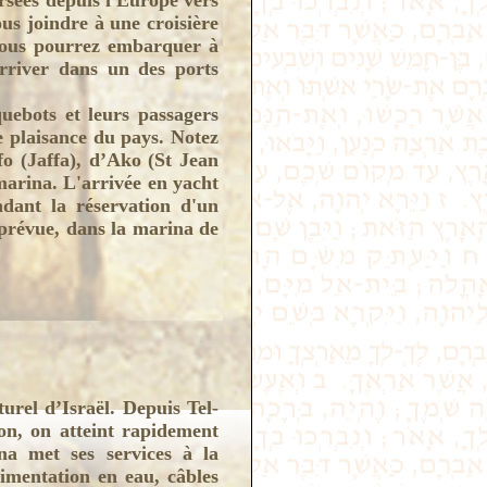
rsées depuis l'Europe vers
ous joindre à une croisière
 vous pourrez embarquer à
rriver dans un des ports
quebots et leurs passagers
e plaisance du pays. Notez
fo (Jaffa), d’Ako (St Jean
marina. L'arrivée en yacht
ndant la réservation d'un
 prévue, dans la marina de
urel d’Israël. Depuis Tel-
on, on atteint rapidement
rina met ses services à la
alimentation en eau, câbles