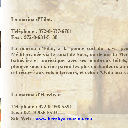
La marina d'Eilat
:
Téléphone : 972-8-637-6761
Fax : 972-8-631-5138
La marina d'Eilat, à la pointe sud du pays, peut
Méditerranée via le canal de Suez, ou depuis la Mer 
balnéaire et touristique, avec ses nombreux hôtels, 
plongée sous-marine parmi les plus enchanteurs au 
est réservé aux vols intérieurs, et celui d'Ovda aux v
La marina d'Herzliya
:
Téléphone : 972-9-956-5591
Fax : 972-9-956-5593
Site Web :
www.herzliya-marina.co.il