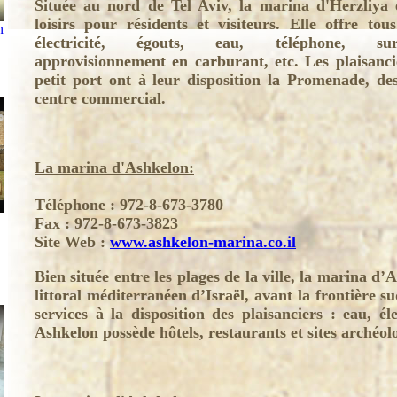
Située au nord de Tel Aviv, la marina d'Herzliya
loisirs pour résidents et visiteurs. Elle offre to
n
électricité, égouts, eau, téléphone, sur
approvisionnement en carburant, etc. Les plaisanci
petit port ont à leur disposition la Promenade, de
centre commercial.
La marina d'Ashkelon:
Téléphone : 972-8-673-3780
Fax : 972-8-673-3823
Site Web :
www.ashkelon-marina.co.il
Bien située entre les plages de la ville, la marina d’
littoral méditerranéen d’Israël, avant la frontière su
services à la disposition des plaisanciers : eau, élec
Ashkelon possède hôtels, restaurants et sites archéol