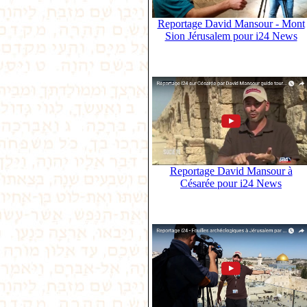
Reportage David Mansour - Mont
Sion Jérusalem pour i24 News
Reportage David Mansour à
Césarée pour i24 News