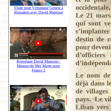
occidentale
Visite pour Véronique Genest à
Jérusalem avec David Mansour
Le 21 mars
qui sont ve
s’implanter 
destin de c
pour deveni
d’officier
d’indépend
Reportage David Mansour -
Manuscrits Mer Morte pour
France 2
Le nom de 
déjà dans l
de villages
pays. Le vi
Liban vers 