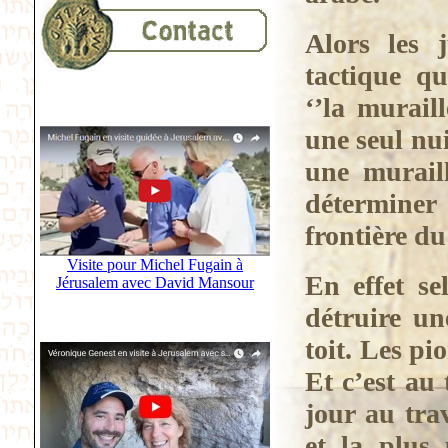
Alors les 
tactique q
‘’la muraill
une seul nui
une muraill
déterminer
frontière du 
Visite pour Michel Fugain à
En effet sel
Jérusalem avec David Mansour
détruire u
toit. Les pi
Et c’est au 
jour au tra
et la plus 