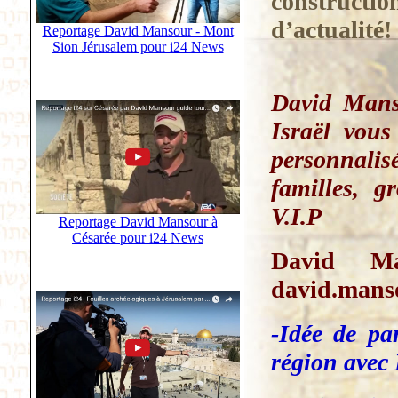
constructio
d’actualité!
Reportage David Mansour - Mont
Sion Jérusalem pour i24 News
David Manso
Israël vous
personnali
familles, g
V.I.P
Reportage David Mansour à
Césarée pour i24 News
David Ma
david.man
-Idée de pa
région avec