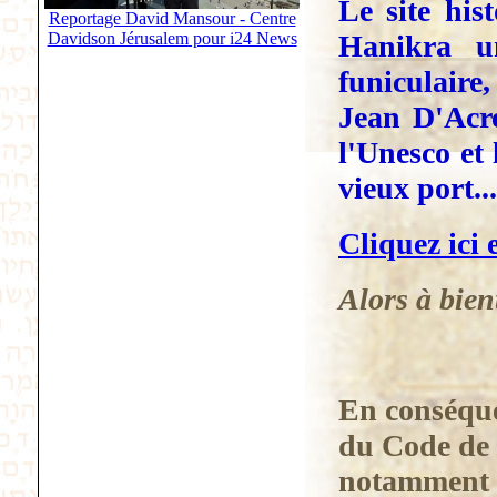
Le site his
Reportage David Mansour - Centre
Hanikra u
Davidson Jérusalem pour i24 News
funiculaire
Jean D'Acre
l'Unesco et 
vieux port...
Cliquez ici 
Alors
à
bient
En conséque
du Code de l
notamment de