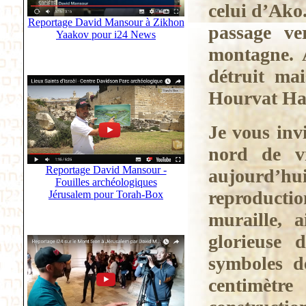
celui d’Ako.
Reportage David Mansour à Zikhon
passage ve
Yaakov pour i24 News
montagne. 
détruit mai
Hourvat Han
Je vous inv
nord de vi
Reportage David Mansour -
aujourd’hu
Fouilles archéologiques
reproduction
Jérusalem pour Torah-Box
muraille, 
glorieuse 
symboles d
centimètr