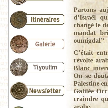
Partons auj
d’Israël q
changé le d
mandat br
oumigdal”
C’était en
révolte arab
Blanc inter
On se douta
Palestine en
Galilée Occ
craindre qu
arabe.