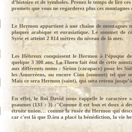
d’histoire et de symboles. Prenez le temps de lire ces
promets que vous ne regarderez plus ces montagne
Le Hermon appartient à une chaîne de montagnes né
plaques arabique et eurasiatique. Le sommet de ce
Syrie et atteint 2 814 mètres du niveau de la mer.
Les Hébreux conquissent le Hermon à l’époque de l
quelque 3 300 ans. La Thora fait état de cette mon
aux différents noms : Sirion (carapace) pour les Sid
les Amorréens, ou encore Cion (sommet) tel que m
Mais ce sera Hermon (saint), qui sera retenu jusqu’
En effet, le Roi David nous rappelle le caractère s
psaumes (133 : 3) :"Comme il est bon et doux à des
étroite union… comme la rosée du Hermon qui desce
car c'est là que D.ieu a placé la bénédiction, la vie h