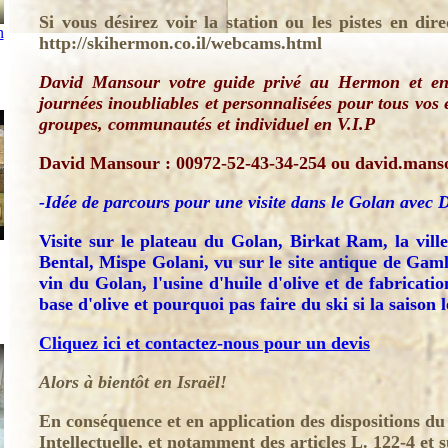
Si vous désirez voir la station ou les pistes en dire
n
http://skihermon.co.il/webcams.html
David Mansour votre guide privé au Hermon et en 
journées inoubliables et personnalisées pour tous vos
groupes, communautés et individuel en V.I.P
David Mansour : 00972-52-43-34-254 ou david.man
-Idée de parcours pour une visite dans le Golan avec
Visite sur le plateau du Golan, Birkat Ram, la vil
Bental, Mispe Golani, vu sur le site antique de Gaml
vin du Golan, l'usine d'huile d'olive et de fabricat
base d'olive et pourquoi pas faire du ski si la saison 
Cliquez ici et contactez-nous pour un devis
Alors à bientôt en Israël!
En conséquence et en application des dispositions du
Intellectuelle, et notamment des articles L. 122-4 et su