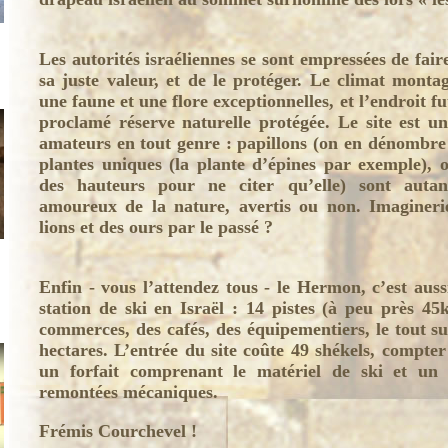
Les autorités israéliennes se sont empressées de fai
sa juste valeur, et de le protéger. Le climat mont
une faune et une flore exceptionnelles, et l’endroit f
proclamé réserve naturelle protégée. Le site est un
amateurs en tout genre : papillons (on en dénombre
plantes uniques (la plante d’épines par exemple), ou
des hauteurs pour ne citer qu’elle) sont autan
amoureux de la nature, avertis ou non. Imaginerie
lions et des ours par le passé ?
Enfin - vous l’attendez tous - le Hermon, c’est auss
station de ski en Israël : 14 pistes (à peu près 45
commerces, des cafés, des équipementiers, le tout su
hectares. L’entrée du site coûte 49 shékels, compte
un forfait comprenant le matériel de ski et un 
remontées mécaniques.
Frémis Courchevel !