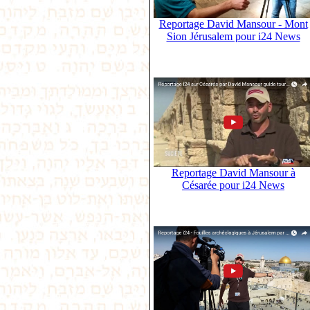
Reportage David Mansour - Mont
Sion Jérusalem pour i24 News
Reportage David Mansour à
Césarée pour i24 News