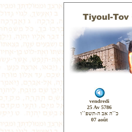
vendredi
25 Av 5786
כ``ה אב ה-תשפ``ו
07 août