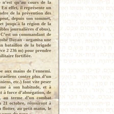
 n’est qu’au cours de la
 En effet, il représente un
adre de la prévention des
 peut, depuis son sommet,
t jusqu'à la région de la
cibles journalières d'obus),
 ! C’est un commandant de
Moshé Dayan - organisa une
un bataillon de la brigade
spèce 2 236 m) pour prendre
litaire fortifiée.
e aux mains de l’ennemi.
sraéliens contre plus d’un
iens, etc.) font vite peser
mme à son habitude, et à
st à force d’abnégation, de
ni, au terme d’un combat
u 21 octobre, réussiront à
 flotter, au petit matin, le
s yeux du pays ».