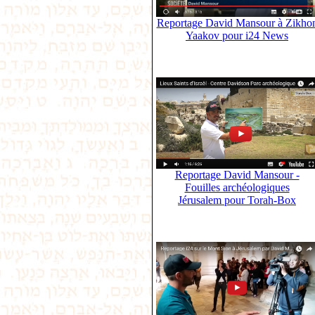
Reportage David Mansour à Zikho
Yaakov pour i24 News
Reportage David Mansour -
Fouilles archéologiques
Jérusalem pour Torah-Box