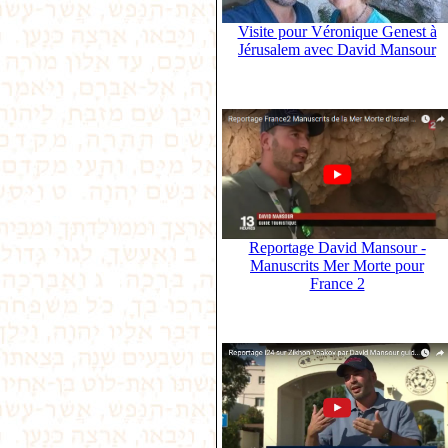
Visite pour Véronique Genest à
Jérusalem avec David Mansour
Reportage David Mansour -
Manuscrits Mer Morte pour
France 2