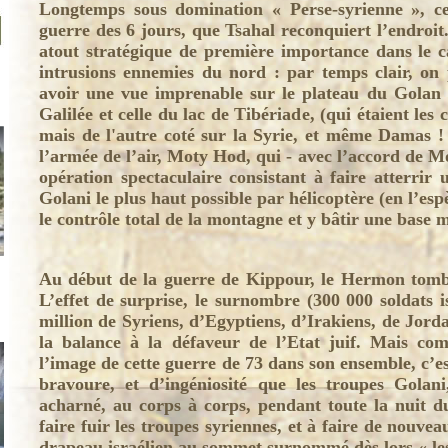
Longtemps sous domination « Perse-syrienne », ce
guerre des 6 jours, que Tsahal reconquiert l’endroit.
atout stratégique de première importance dans le c
intrusions ennemies du nord : par temps clair, on
avoir une vue imprenable sur le plateau du Golan e
Galilée et celle du lac de Tibériade, (qui étaient les 
mais de l'autre coté sur la Syrie, et même Damas
l’armée de l’air, Moty Hod, qui - avec l’accord de 
opération spectaculaire consistant à faire atterrir 
Golani le plus haut possible par hélicoptère (en l’e
le contrôle total de la montagne et y bâtir une base mi
Au début de la guerre de Kippour, le Hermon tomb
L’effet de surprise, le surnombre (300 000 soldats i
million de Syriens, d’Egyptiens, d’Irakiens, de Jordan
la balance à la défaveur de l’Etat juif. Mais co
l’image de cette guerre de 73 dans son ensemble, c’e
bravoure, et d’ingéniosité que les troupes Gola
acharné, au corps à corps, pendant toute la nuit d
faire fuir les troupes syriennes, et à faire de nouveau
drapeau israélien au sommet surnommé dès lors « le