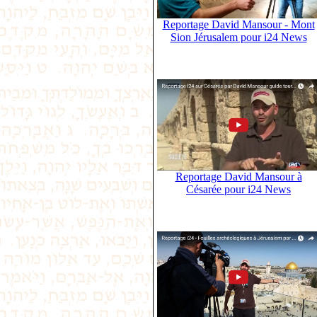
Reportage David Mansour - Mont
Sion Jérusalem pour i24 News
Reportage David Mansour à
Césarée pour i24 News