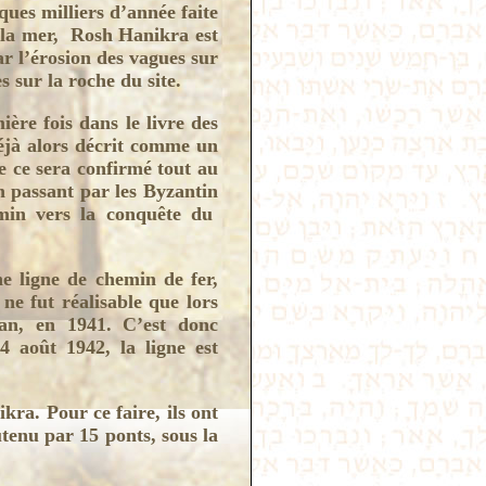
ques milliers d’année faite
 à la mer, Rosh Hanikra est
ar l’érosion des vagues sur
es sur la roche du site.
ère fois dans le livre des
éjà alors décrit comme un
ue ce sera confirmé tout au
n passant par les Byzantin
emin vers la conquête du
e ligne de chemin de fer,
 ne fut réalisable que lors
an, en 1941. C’est donc
4 août 1942, la ligne est
kra. Pour ce faire, ils ont
tenu par 15 ponts, sous la