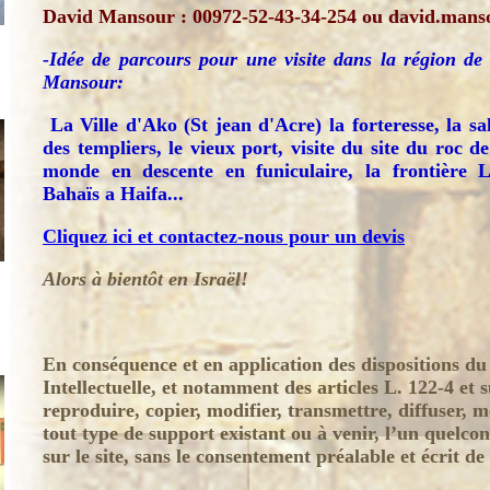
David Mansour : 00972-52-43-34-254 ou david.man
-Idée de parcours pour une visite dans la région d
Mansour:
La Ville d'Ako (St jean d'Acre) la forteresse, la sal
des templiers, le vieux port, visite du site du roc
monde en descente en funiculaire, la frontière L
Bahaïs a Haifa...
Cliquez ici et contactez-nous pour un devis
Alors
à
bientôt en Israël!
En conséquence et en application des dispositions du
Intellectuelle, et notamment des articles L. 122-4 et su
reproduire, copier, modifier, transmettre, diffuser, 
tout type de support existant ou à venir, l’un quelco
sur le site, sans le consentement préalable et écrit 