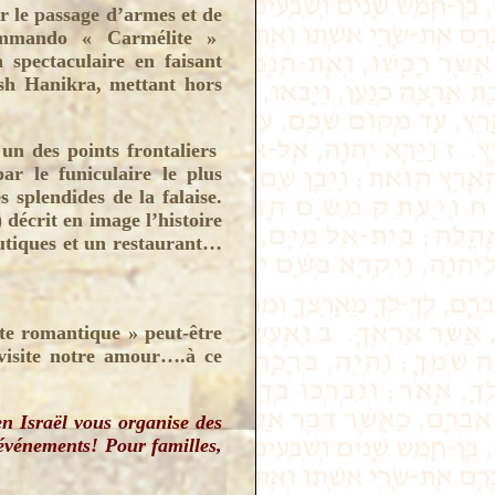
r le passage d’armes et de
commando « Carmélite »
 spectaculaire en faisant
osh Hanikra, mettant hors
un des points frontaliers
ar le funiculaire le plus
 splendides de la falaise.
 décrit en image l’histoire
outiques et un restaurant…
te romantique » peut-être
 visite notre amour….à ce
n Israël vous organise des
 événements! Pour familles,