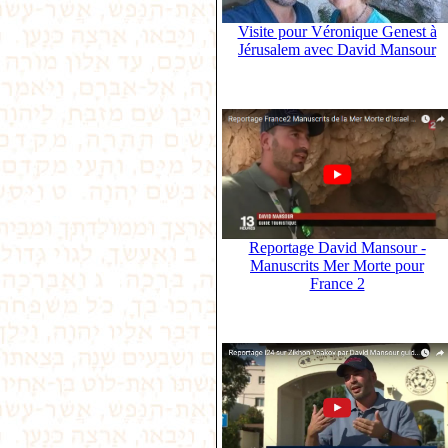
Visite pour Véronique Genest à
Jérusalem avec David Mansour
Reportage David Mansour -
Manuscrits Mer Morte pour
France 2