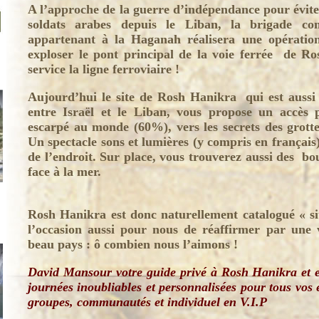
A l’approche de la guerre d’indépendance pour évite
soldats arabes depuis le Liban, la brigade 
appartenant à la Haganah réalisera une opération
exploser le pont principal de la voie ferrée de R
service la ligne ferroviaire !
Aujourd’hui le site de Rosh Hanikra qui est aussi 
entre Israël et le Liban, vous propose un accès p
escarpé au monde (60%), vers les secrets des grottes
Un spectacle sons et lumières (y compris en français)
de l’endroit. Sur place, vous trouverez aussi des b
face à la mer.
Rosh Hanikra est donc naturellement catalogué « si
l’occasion aussi pour nous de réaffirmer par une
beau pays : ô combien nous l’aimons !
David Mansour votre guide privé
à
Rosh Hanikra et e
journées inoubliables et personnalisées pour tous vos
groupes, communautés et individuel en V.I.P