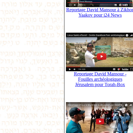
Reportage David Mansour à Zikho
Yaakov pour i24 News
Reportage David Mansour -
Fouilles archéologiques
Jérusalem pour Torah-Box