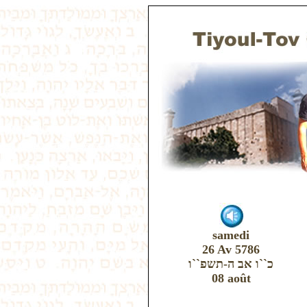
samedi
26 Av 5786
כ``ו אב ה-תשפ``ו
08 août