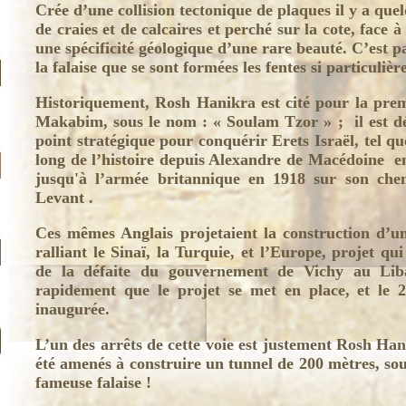
Crée d’une collision tectonique de plaques il y a quel
de craies et de calcaires et perché sur la cote, face
une spécificité géologique d’une rare beauté. C’est p
la falaise que se sont formées les fentes si particulièr
Historiquement, Rosh Hanikra est cité pour la premi
Makabim, sous le nom : « Soulam Tzor » ; il est d
point stratégique pour conquérir Erets Israël, tel q
long de l’histoire depuis Alexandre de Macédoine e
jusqu'à l’armée britannique en 1918 sur son ch
Levant .
Ces mêmes Anglais projetaient la construction d’un
ralliant le Sinaï, la Turquie, et l’Europe, projet qui
de la défaite du gouvernement de Vichy au Lib
rapidement que le projet se met en place, et le 2
inaugurée.
L’un des arrêts de cette voie est justement Rosh Hani
été amenés à construire un tunnel de 200 mètres, sou
fameuse falaise !