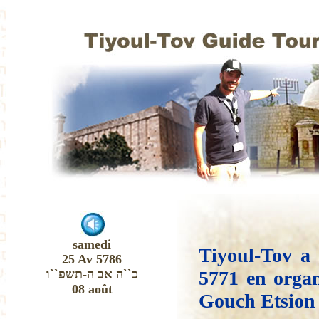
samedi
Tiyoul-Tov a
25 Av 5786
כ``ה אב ה-תשפ``ו
5771 en organ
08 août
Gouch Etsion 