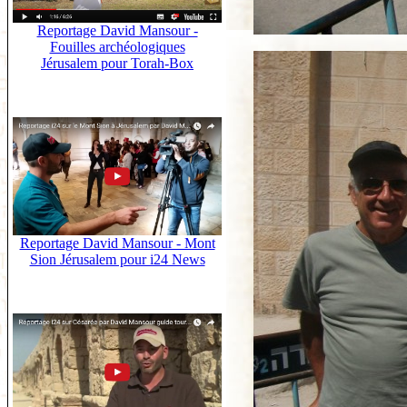
Reportage David Mansour -
Fouilles archéologiques
Jérusalem pour Torah-Box
Reportage David Mansour - Mont
Sion Jérusalem pour i24 News