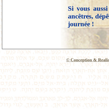
Si vous aussi
ancêtres, dépê
journée !
© Conception & Reali