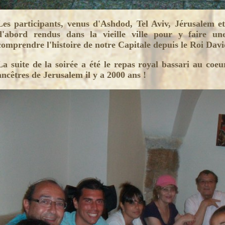
Les participants, venus d'Ashdod, Tel Aviv, Jérusalem e
d'abord rendus dans la vieille ville pour y faire une
comprendre l'histoire de notre Capitale depuis le Roi Davi
La suite de la soirée a été le repas royal bassari au c
ancêtres de Jerusalem il y a 2000 ans !