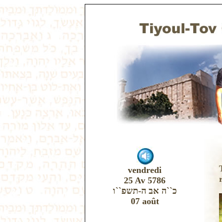
vendredi
25 Av 5786
כ``ה אב ה-תשפ``ו
07 août