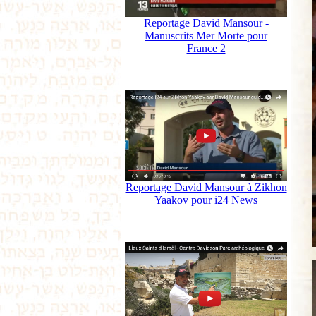
Reportage David Mansour -
Manuscrits Mer Morte pour
France 2
Reportage David Mansour à Zikhon
Yaakov pour i24 News