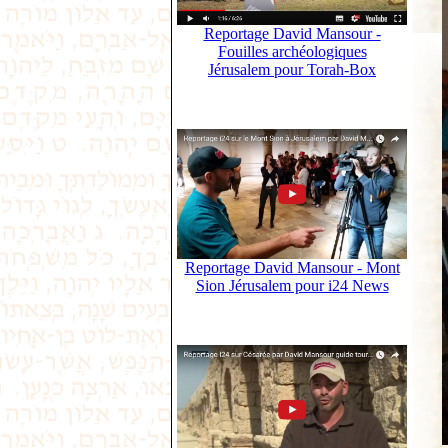
Reportage David Mansour -
Fouilles archéologiques
Jérusalem pour Torah-Box
Reportage David Mansour - Mont
Sion Jérusalem pour i24 News