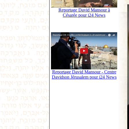
Reportage David Mansour à
Césarée pour i24 News
Reportage David Mansour - Centre
Davidson Jérusalem pour i24 News