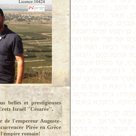
s belles et prestigieuses
etz Israël ''Césarée''.
r de l'empereur Auguste-
oncurrencer Pirée en Grèce
 l'empire romain!