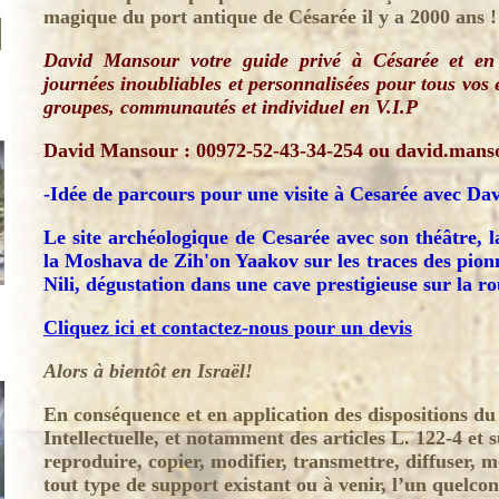
magique du port antique de Césarée il y a 2000 ans !
David Mansour votre guide privé
à
Césarée et en 
journées inoubliables et personnalisées pour tous vos
groupes, communautés et individuel en V.I.P
David Mansour : 00972-52-43-34-254 ou david.man
-Idée de parcours pour une visite à Cesarée avec D
Le site archéologique de Cesarée avec son théâtre, l
la Moshava de Zih'on Yaakov sur les traces des pionn
Nili, dégustation dans une cave prestigieuse sur la rou
Cliquez ici et contactez-nous pour un devis
Alors à bientôt en Israël!
En conséquence et en application des dispositions du
Intellectuelle, et notamment des articles L. 122-4 et su
reproduire, copier, modifier, transmettre, diffuser, 
tout type de support existant ou à venir, l’un quelco