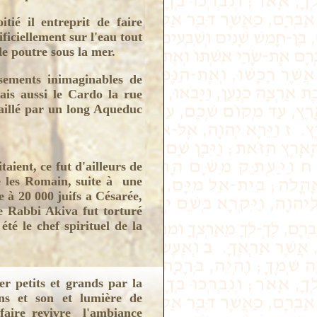
ié il entreprit de faire
ficiellement sur l'eau tout
de poutre sous la mer.
issements inimaginables de
is aussi le Cardo la rue
taillé par un long Aqueduc
taient, ce fut d'ailleurs de
re les Romain, suite à une
 à 20 000 juifs a Césarée,
e Rabbi Akiva fut torturé
é le chef spirituel de la
er petits et grands par la
ons et son et lumière de
 faire revivre l'ambiance