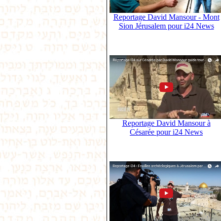
Reportage David Mansour - Mont
Sion Jérusalem pour i24 News
Reportage David Mansour à
Césarée pour i24 News