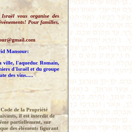
Israël vous organise des
 événements! Pour familles,
sour@gmail.com
avid Mansour:
a ville, l'aqueduc Romain,
iers d'Israël et du groupe
te des vins.....
 Code de la Propriété
ivants, il est interdit de
même partiellement, sur
nque des éléments figurant