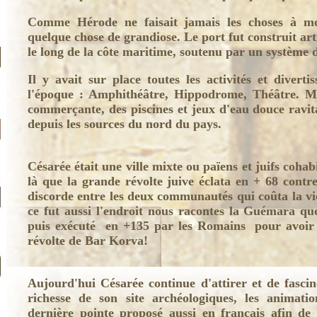
Comme Hérode ne faisait jamais les choses à moit
quelque chose de grandiose. Le port fut construit arti
le long de la côte maritime, soutenu par un système 
Il y avait sur place toutes les activités et divert
l'époque : Amphithéâtre, Hippodrome, Théâtre. Ma
commerçante, des piscines et jeux d'eau douce ravi
depuis les sources du nord du pays.
Césarée était une ville mixte ou païens et juifs cohabi
là que la grande révolte juive éclata en + 68 cont
discorde entre les deux communautés qui coûta la vie
ce fut aussi l'endroit nous racontes la Guémara qu
puis exécuté en +135 par les Romains pour avoir ét
révolte de Bar Korva!
Aujourd'hui Césarée continue d'attirer et de fascin
richesse de son site archéologiques, les animati
dernière pointe proposé aussi en français afin de