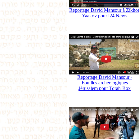
Reportage David Mansour à Zikho
Yaakov pour i24 News
Reportage David Mansour -
Fouilles archéologiques
Jérusalem pour Torah-Box