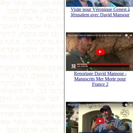
Visite pour Véronique Genest à
Jérusalem avec David Mansour
Reportage David Mansour -
Manuscrits Mer Morte pour
France 2