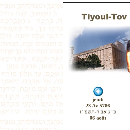
jeudi
23 Av 5786
כ``ג אב ה-תשפ``ו
06 août