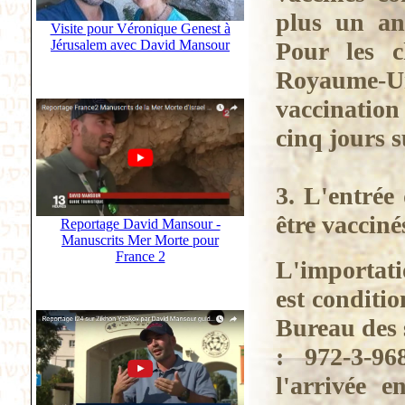
plus un an 
Visite pour Véronique Genest à
Jérusalem avec David Mansour
Pour les c
Royaume-
vaccination
cinq jours s
3. L'entrée
être vacciné
Reportage David Mansour -
Manuscrits Mer Morte pour
France 2
L'importat
est conditi
Bureau des 
: 972-3-9
l'arrivée e