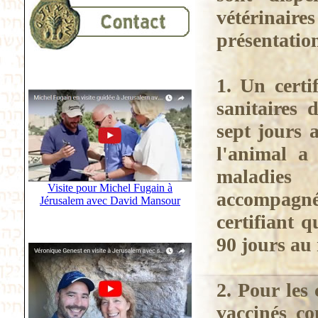
vétérinaire
présentatio
1. Un certi
sanitaires 
sept jours 
l'animal a
maladies 
Visite pour Michel Fugain à
accompagné
Jérusalem avec David Mansour
certifiant 
90 jours au 
2. Pour les 
vaccinés co