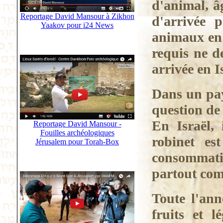
d'animal, â
Reportage David Mansour à Zikhon
d'arrivée 
Yaakov pour i24 News
animaux en 
requis ne d
arrivée en I
Dans un pay
question de 
En Israël,
Reportage David Mansour -
Fouilles archéologiques
robinet es
Jérusalem pour Torah-Box
consommatio
partout co
Toute l'ann
fruits et 