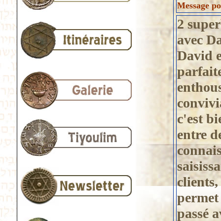
Message pos
2 super
avec Da
David es
parfait
enthous
convivi
c'est b
entre d
connais
saisiss
clients,
permet
passé av