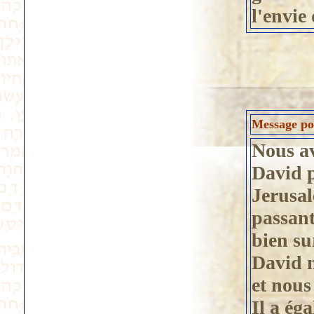
l'envie
Message pos
Nous av
David p
Jerusa
passant
bien su
David 
et nous
Il a ég