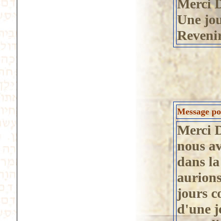
Merci D
Une jou
Revenir 
Message po
Merci 
nous av
dans la
aurions
jours c
d'une j