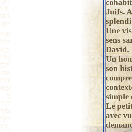
cohabit
Juifs, 
splendi
Une vis
sens sa
David.
Un hom
son hist
compren
context
simple 
Le peti
avec vu
demand