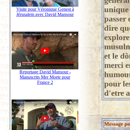
général
unique
Visite pour Véronique Genest à
Jérusalem avec David Mansour
passer 
dire qu
explore
musulma
et le d
merci e
Reportage David Mansour -
humour
Manuscrits Mer Morte pour
pour le
France 2
d'etre 
Message pos