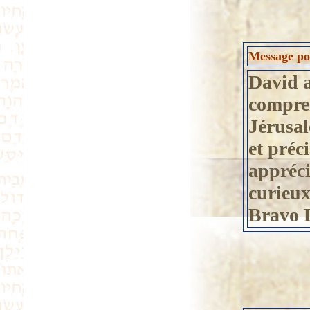
Message po
David a
compren
Jérusal
et préc
appréci
curieux
Bravo D