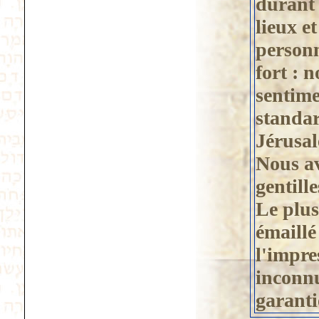
durant v
lieux e
personn
fort : 
sentime
standar
Jérusal
Nous av
gentille
Le plus
émaillé
l'impre
inconnu
garanti