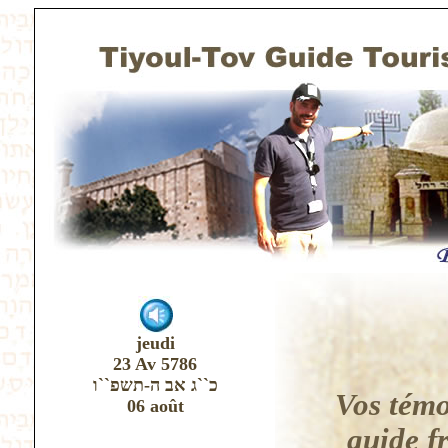
jeudi
23 Av 5786
כ``ג אב ה-תשפ``ו
Vos témo
06 août
guide f