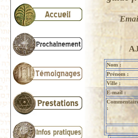
Emai
A
Nom :
Prénom :
Ville :
E-mail :
Commentair
: