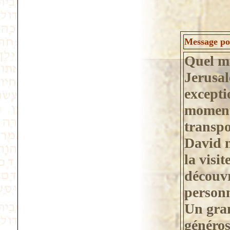
Message pos
Quel ma
Jerusal
excepti
moment
transpo
David n
la visit
découvr
personn
Un gra
généros