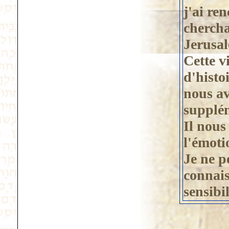
j'ai re
chercha
Jerusa
Cette v
d'histo
nous av
supplé
Il nous
l'émoti
Je ne p
connais
sensibil