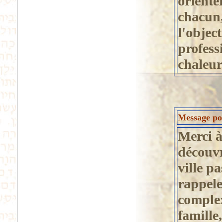
orienter
chacun,
l'objec
profess
chaleur
Message pos
Merci à
découvr
ville p
rappele
complex
famille