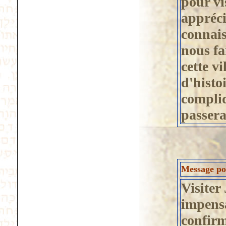
pour vi
appréci
connais
nous fa
cette v
d'histo
compli
passerai
Message pos
Visiter
impensa
confirm