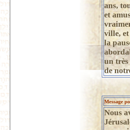
ans, to
et amus
vraimen
ville, e
la paus
abordab
un très
de notr
Message pos
Nous av
Jérusal