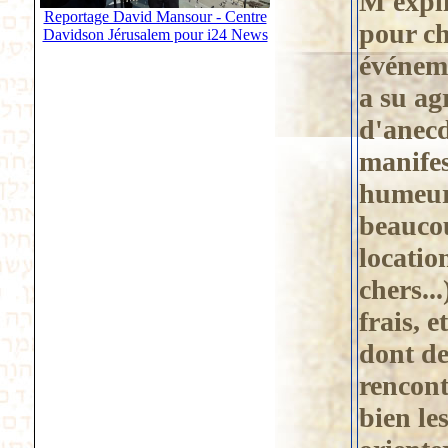
M'expli
Reportage David Mansour - Centre
pour ch
Davidson Jérusalem pour i24 News
événeme
a su ag
d'anecd
manife
humeur 
beaucou
locatio
chers..
frais, e
dont de
rencont
bien les