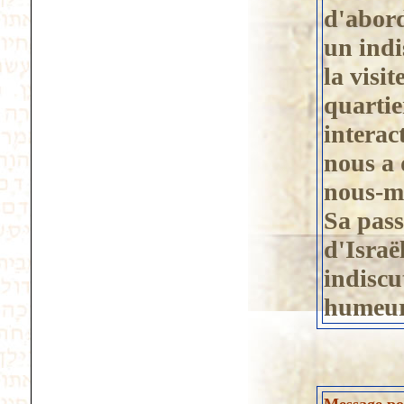
d'abord
un indi
la visi
quartier
interac
nous a 
nous-mê
Sa pass
d'Israë
indiscu
humeur