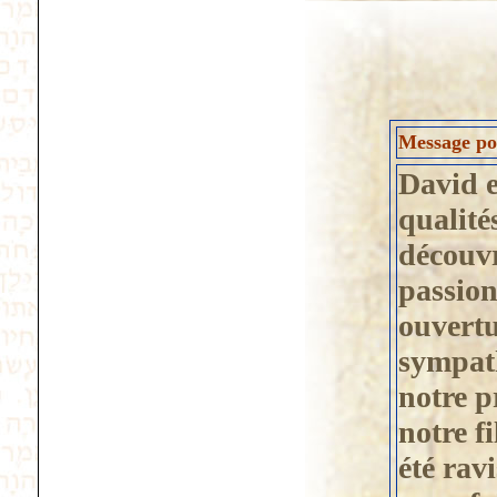
Message po
David e
qualité
découvr
passion
ouvertur
sympath
notre p
notre f
été rav