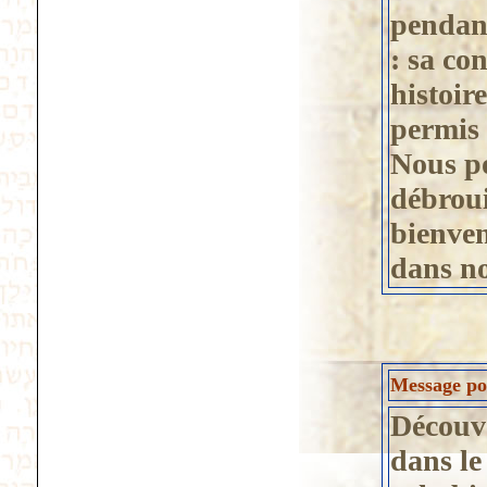
pendant
: sa co
histoire
permis 
Nous po
débroui
bienven
dans no
Message pos
Découv
dans le