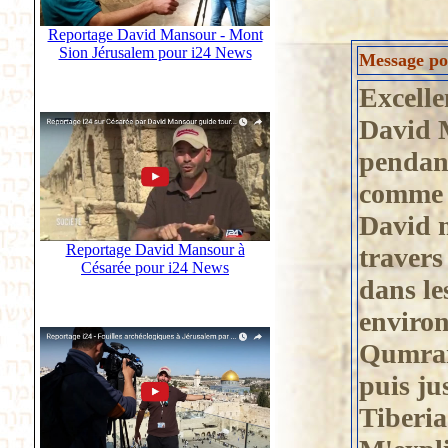
Reportage David Mansour - Mont
Sion Jérusalem pour i24 News
Message pos
Excelle
David M
pendant
comme l
David 
Reportage David Mansour à
travers
Césarée pour i24 News
dans le
environ
Qumran,
puis ju
Tiberia