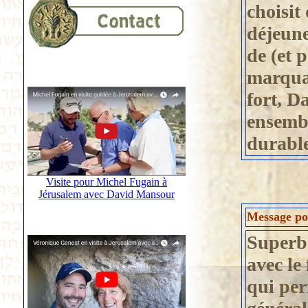
choisit
déjeune
de (et p
marquan
fort, D
ensemb
durabl
Visite pour Michel Fugain à
Jérusalem avec David Mansour
Message pos
Superb
avec le
qui per