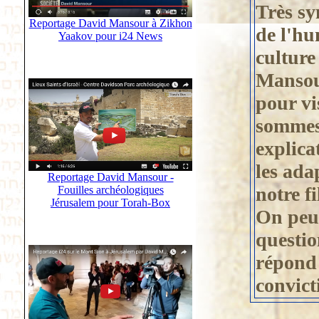
Très sy
Reportage David Mansour à Zikhon
de l'hu
Yaakov pour i24 News
culture
Mansour
pour vi
sommes 
explica
les ada
Reportage David Mansour -
notre f
Fouilles archéologiques
Jérusalem pour Torah-Box
On peut
questio
répond 
convict