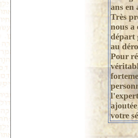
ans en 
Très pr
nous a 
départ 
au dér
Pour ré
véritab
fortem
personn
l'exper
ajoutée
votre s