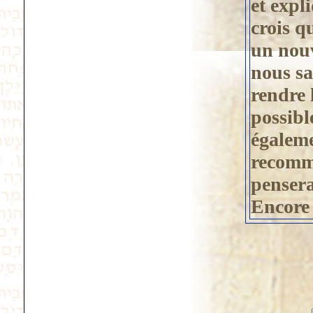
et expl
crois q
un nouv
nous sa
rendre 
possibl
égaleme
recomm
pensera
Encore