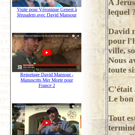
A Jérus
Visite pour Véronique Genest à
lequel 
Jérusalem avec David Mansour
David 
pour l'
ville, s
Nous av
toute s
Reportage David Mansour -
Manuscrits Mer Morte pour
France 2
C'était 
Le bon 
Tout es
terminé