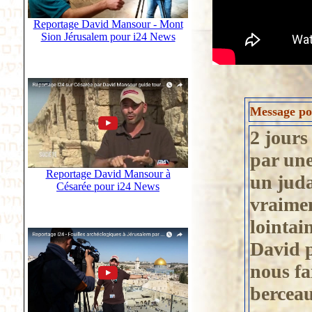
Reportage David Mansour - Mont
Sion Jérusalem pour i24 News
Message pos
2 jours
par une
Reportage David Mansour à
un jud
Césarée pour i24 News
vraimen
lointai
David p
nous fa
berceau