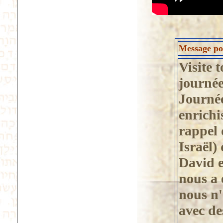
Message pos
Visite 
journée
Journée
enrichi
rappel 
Israël) 
David es
nous a
nous n'
avec de