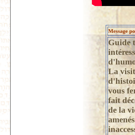
Message pos
Guide t
intéres
d'humou
La visit
d'histo
vous fe
fait dé
de la vi
amenés
inacces