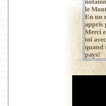
notamme
le Mont
En un m
appris 
Merci e
toi ave
quand 
pays!