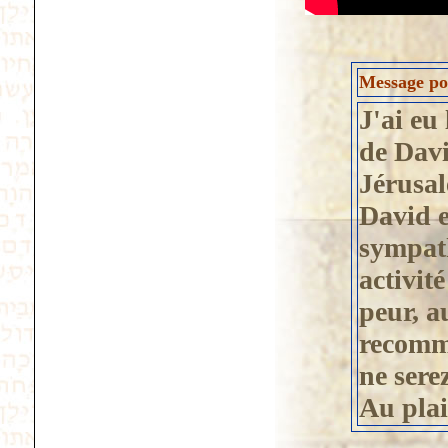
Message pos
J'ai eu 
de Davi
Jérusa
David e
sympath
activit
peur, a
recomm
ne sere
Au plai