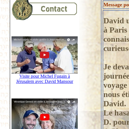
Message pos
David 
à Paris
connais
curieuse
Je deva
journée
Visite pour Michel Fugain à
Jérusalem avec David Mansour
voyage 
nous ét
David.
Le hasa
D. pou