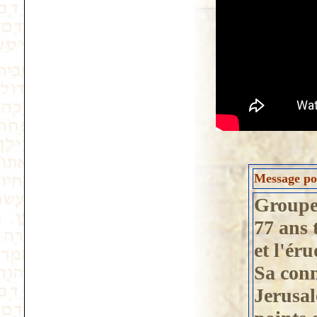
Message pos
Groupe 
77 ans 
et l'ér
Sa conn
Jerusal