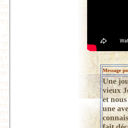
Message pos
Une jou
vieux J
et nous
une ave
connais
fait déc