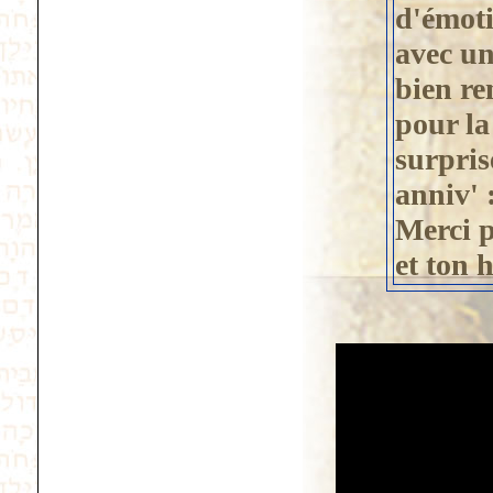
d'émoti
avec un
bien re
pour la 
surpris
anniv' 
Merci p
et ton 