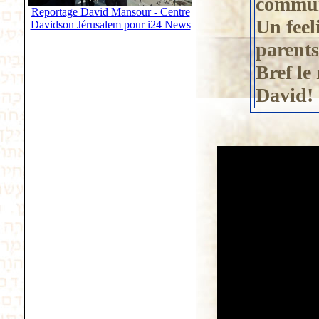
commu
Reportage David Mansour - Centre
Un feel
Davidson Jérusalem pour i24 News
parent
Bref le
David!