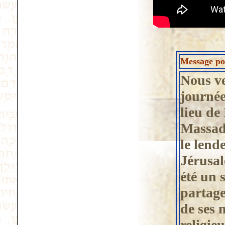
Message pos
Nous ve
journé
lieu de
Massada
le lende
Jérusal
été un 
partage
de ses 
religieu