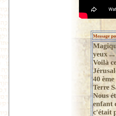
Message pos
Magique
yeux ...
Voilà ce
Jérusal
40 ème 
Terre S
Nous é
enfant 
c'était