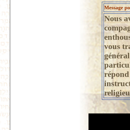
Message pos
Nous avo
compagn
enthousi
vous tr
général
particu
répond 
instruc
religie