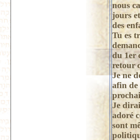
nous ca
jours e
des enfa
Tu es tr
demande
du 1er 
retour 
Je ne d
afin de
prochai
Je dira
adoré c
sont mêl
politiq