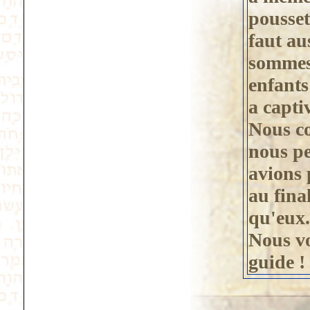
pousset
faut au
sommes 
enfants
a capti
Nous co
nous pe
avions 
au fina
qu'eux.
Nous v
guide !