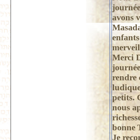
journé
avons v
Masada.
enfants
merveil
Merci D
journée
rendre 
ludique
petits.
nous ap
richesse
bonne T
Je rec