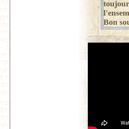
toujour
l'ensem
Bon sou