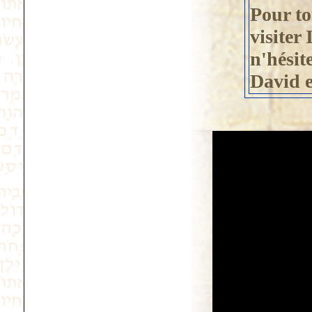
Pour to
visiter
n'hésit
David e