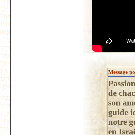
Message pos
Passion
de chac
son amo
guide i
notre g
en Isra