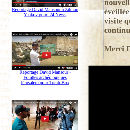
nouvell
éveillé
Reportage David Mansour à Zikhon
Yaakov pour i24 News
visite q
continu
Merci D
Reportage David Mansour -
Fouilles archéologiques
Jérusalem pour Torah-Box