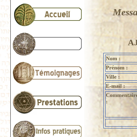
Mess
A
Nom :
Prénom :
Ville :
E-mail :
Commentair
: