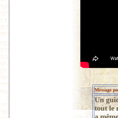
Message pos
Un guid
tout le
a même 