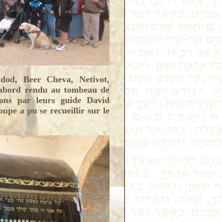
hdod, Beer Cheva, Netivot,
'abord rendu au tombeau de
ons par leurs guide David
pe a pu se recueillir sur le