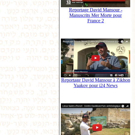
Reportage David Mansour -
Manuscrits Mer Morte pour
France 2
Reportage David Mansour à Zikhon
Yaakov pour i24 News