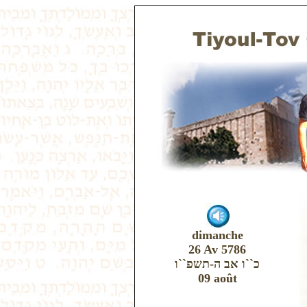
dimanche
26 Av 5786
כ``ו אב ה-תשפ``ו
09 août