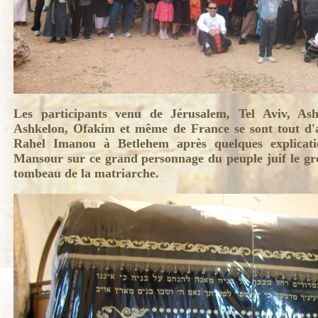
Les participants venu de Jérusalem, Tel Aviv, As
Ashkelon, Ofakim et même de France se sont tout d
Rahel Imanou à Betlehem après quelques explicati
Mansour sur ce grand personnage du peuple juif le grou
tombeau de la matriarche.