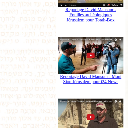
Reportage David Mansour -
Fouilles archéologiques
Jérusalem pour Torah-Box
Reportage David Mansour - Mont
Sion Jérusalem pour i24 News