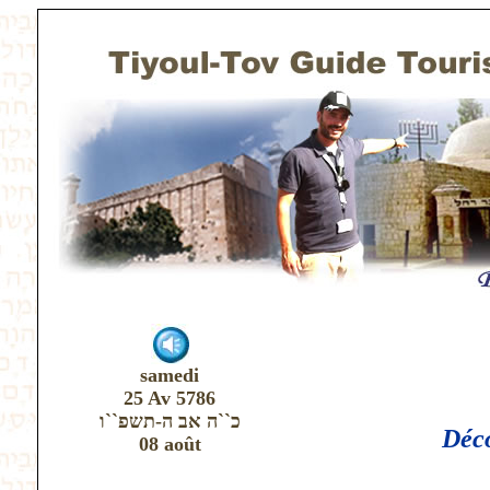
samedi
25 Av 5786
כ``ה אב ה-תשפ``ו
Déco
08 août