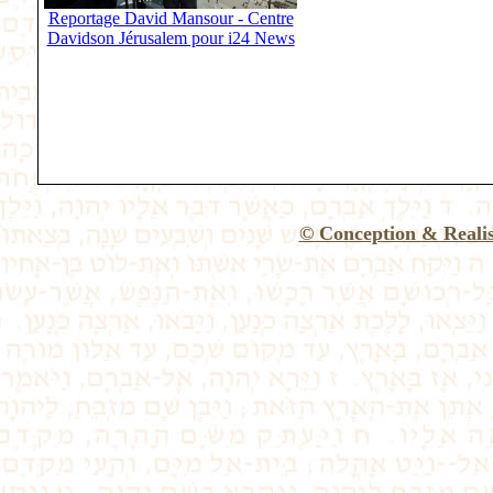
Reportage David Mansour - Centre
Davidson Jérusalem pour i24 News
© Conception & Reali