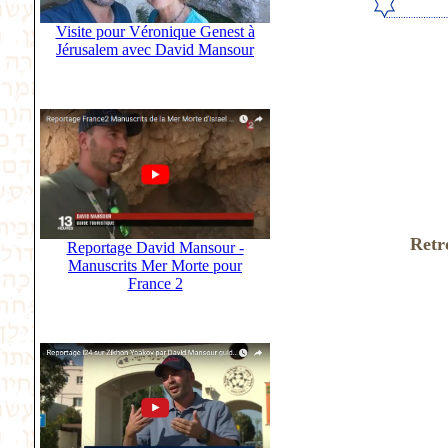
Visite pour Véronique Genest à
Jérusalem avec David Mansour
Retr
Reportage David Mansour -
Manuscrits Mer Morte pour
France 2