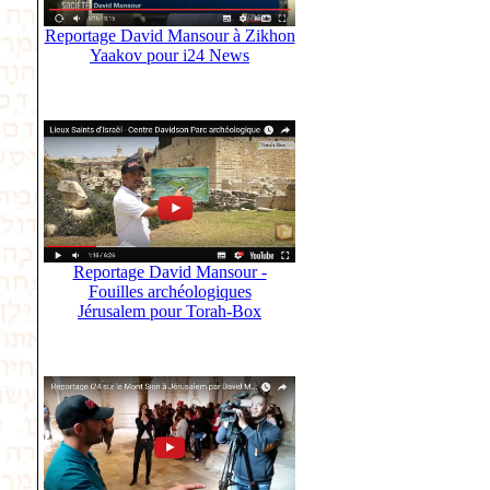
Reportage David Mansour à Zikhon
Yaakov pour i24 News
Reportage David Mansour -
Fouilles archéologiques
Jérusalem pour Torah-Box